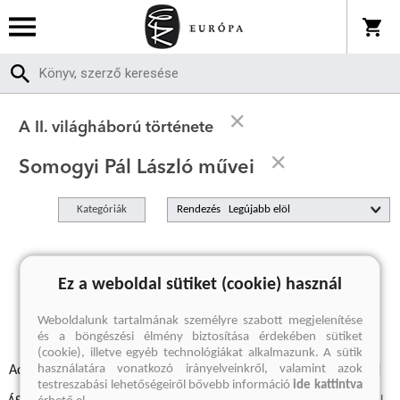
A II. világháború története
Somogyi Pál László művei
Kategóriák
Rendezés
A keresett kifejezésre nincs találat
Ez a weboldal sütiket (cookie) használ
Weboldalunk tartalmának személyre szabott megjelenítése
és a böngészési élmény biztosítása érdekében sütiket
(cookie), illetve egyéb technológiákat alkalmazunk. A sütik
használatára vonatkozó irányelveinkről, valamint azok
Adatvédelmi szabályzatok
Elállási felmondási nyilatkozat
testreszabási lehetőségeiről bővebb információ
ide kattintva