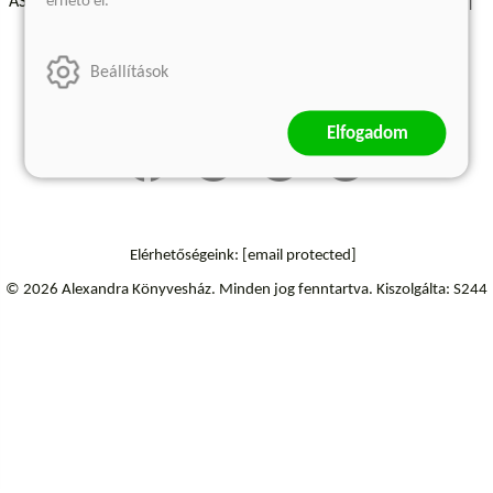
érhető el.
ÁSZF - Vásárlási feltételek
A kiadóról
Süti beállítások
Árkötött termékek
Kommentelési szabályzat
Beállítások
Szállítási információk
Elállás a szerződéstől
Elfogadom
Elérhetőségeink:
[email protected]
© 2026 Alexandra Könyvesház.
Minden jog fenntartva.
Kiszolgálta: S244