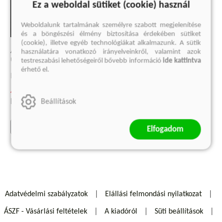
Ez a weboldal sütiket (cookie) használ
Weboldalunk tartalmának személyre szabott megjelenítése
és a böngészési élmény biztosítása érdekében sütiket
(cookie), illetve egyéb technológiákat alkalmazunk. A sütik
A TÖRTÉNELEM VÉGE ÉS AZ
használatára vonatkozó irányelveinkről, valamint azok
UTOLSÓ EMBER
testreszabási lehetőségeiről bővebb információ
ide kattintva
érhető el.
Francis Fukuyama
4 874 Ft
Eredeti ár:
6 499 Ft
Beállítások
kosárba
Elfogadom
Adatvédelmi szabályzatok
Elállási felmondási nyilatkozat
ÁSZF - Vásárlási feltételek
A kiadóról
Süti beállítások