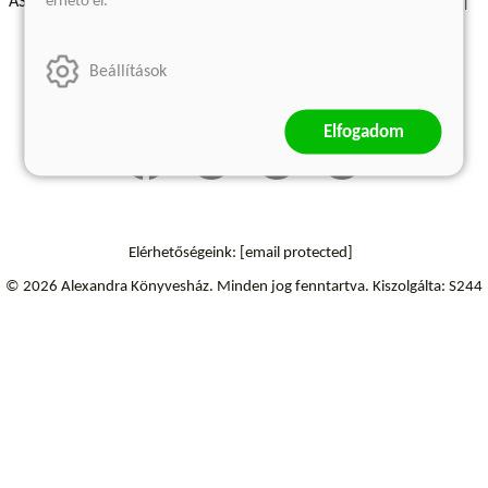
érhető el.
ÁSZF - Vásárlási feltételek
A kiadóról
Süti beállítások
Árkötött termékek
Kommentelési szabályzat
Beállítások
Szállítási információk
Elállás a szerződéstől
Elfogadom
Elérhetőségeink:
[email protected]
© 2026 Alexandra Könyvesház.
Minden jog fenntartva.
Kiszolgálta: S244