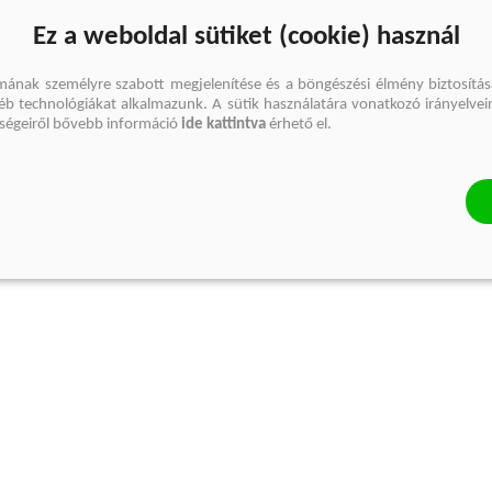
Ez a weboldal sütiket (cookie) használ
mának személyre szabott megjelenítése és a böngészési élmény biztosítás
gyéb technológiákat alkalmazunk. A sütik használatára vonatkozó irányelvei
őségeiről bővebb információ
ide kattintva
érhető el.