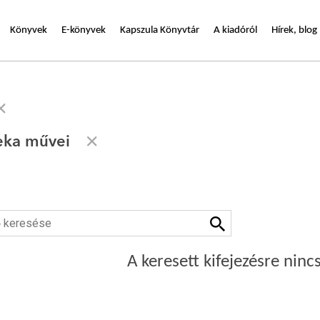
Könyvek
E-könyvek
Kapszula Könyvtár
A kiadóról
Hírek, blog
eka művei
A keresett kifejezésre nincs