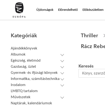
Újdonságok
Előrendelhető
Előkészületben
Kategóriák
Thriller
Rácz Reb
Ajándékkönyvek
Albumok
Egészség, életmód
Keresés
Gazdaság, üzlet
Gyermek- és ifjúsági könyvek
Informatika, számítástechnika
Irodalom
LMBTQ tartalom
Művészetek
Naptárak, kalendáriumok