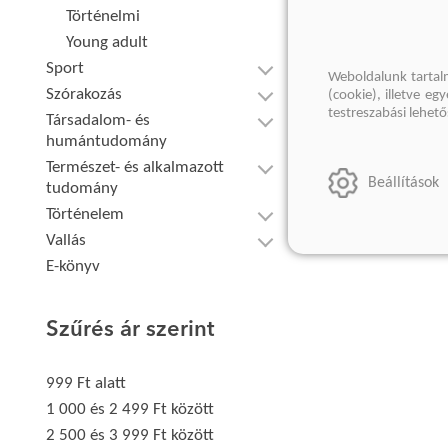
Történelmi
Young adult
Sport
Weboldalunk tartal
Szórakozás
(cookie), illetve e
testreszabási lehet
Társadalom- és
humántudomány
Természet- és alkalmazott
Beállítások
tudomány
Történelem
Vallás
E-könyv
Szűrés ár szerint
999 Ft alatt
1 000 és 2 499 Ft között
2 500 és 3 999 Ft között