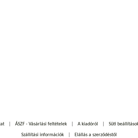
zat
ÁSZF - Vásárlási feltételek
A kiadóról
Süti beállításo
Szállítási információk
Elállás a szerződéstől