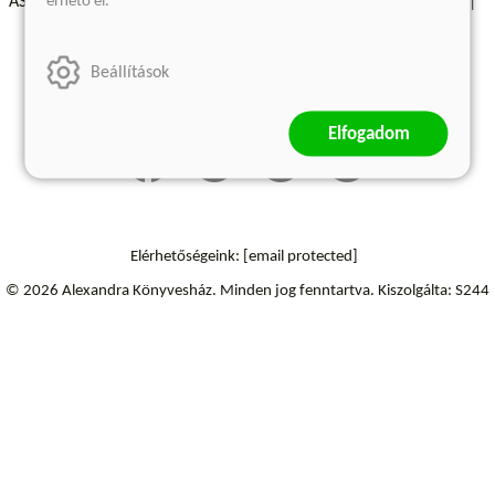
érhető el.
ÁSZF - Vásárlási feltételek
A kiadóról
Süti beállítások
Árkötött termékek
Kommentelési szabályzat
Beállítások
Szállítási információk
Elállás a szerződéstől
Elfogadom
Elérhetőségeink:
[email protected]
© 2026 Alexandra Könyvesház.
Minden jog fenntartva.
Kiszolgálta: S244