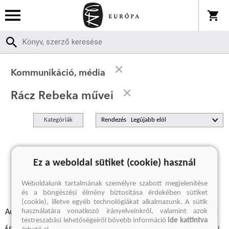
Kommunikáció, média
Rácz Rebeka művei
Kategóriák
Rendezés
A keresett kifejezésre nincs találat
Ez a weboldal sütiket (cookie) használ
Weboldalunk tartalmának személyre szabott megjelenítése
és a böngészési élmény biztosítása érdekében sütiket
(cookie), illetve egyéb technológiákat alkalmazunk. A sütik
használatára vonatkozó irányelveinkről, valamint azok
Adatvédelmi szabályzatok
Elállási felmondási nyilatkozat
testreszabási lehetőségeiről bővebb információ
ide kattintva