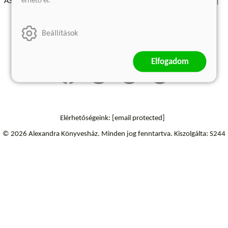
érhető el.
ÁSZF - Vásárlási feltételek
A kiadóról
Süti beállítások
Árkötött termékek
Kommentelési szabályzat
Beállítások
Szállítási információk
Elállás a szerződéstől
Elfogadom
Elérhetőségeink:
[email protected]
© 2026 Alexandra Könyvesház.
Minden jog fenntartva.
Kiszolgálta: S244