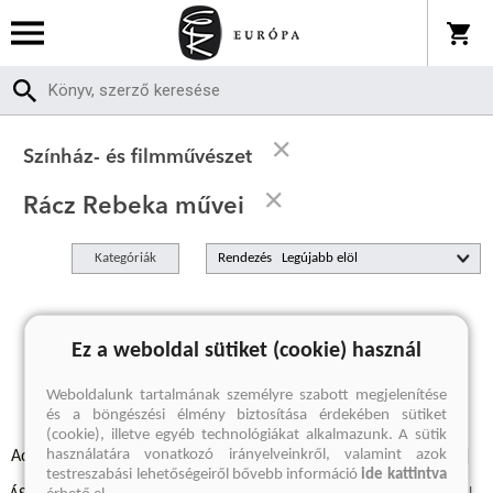
Színház- és filmművészet
Rácz Rebeka művei
Kategóriák
Rendezés
A keresett kifejezésre nincs találat
Ez a weboldal sütiket (cookie) használ
Weboldalunk tartalmának személyre szabott megjelenítése
és a böngészési élmény biztosítása érdekében sütiket
(cookie), illetve egyéb technológiákat alkalmazunk. A sütik
használatára vonatkozó irányelveinkről, valamint azok
Adatvédelmi szabályzatok
Elállási felmondási nyilatkozat
testreszabási lehetőségeiről bővebb információ
ide kattintva