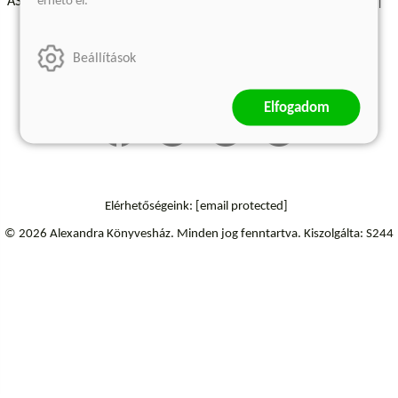
érhető el.
ÁSZF - Vásárlási feltételek
A kiadóról
Süti beállítások
Árkötött termékek
Kommentelési szabályzat
Beállítások
Szállítási információk
Elfogadom
Elérhetőségeink:
[email protected]
© 2026 Alexandra Könyvesház.
Minden jog fenntartva.
Kiszolgálta: S244