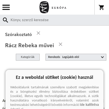
Szórakoztató
Rácz Rebeka művei
Kategóriák
Rendezés
A keresett kifejezésre nincs találat
Ez a weboldal sütiket (cookie) használ
Weboldalunk tartalmának személyre szabott megjelenítése
és a böngészési élmény biztosítása érdekében sütiket
(cookie), illetve egyéb technológiákat alkalmazunk. A sütik
használatára vonatkozó irányelveinkről, valamint azok
Adatvédelmi szabályzatok
Elállási felmondási nyilatkozat
testreszabási lehetőségeiről bővebb információ
ide kattintva