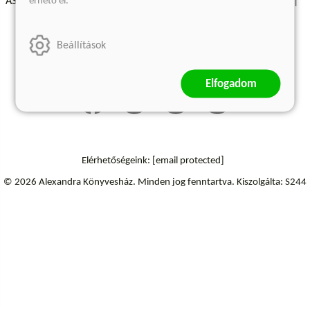
érhető el.
ÁSZF - Vásárlási feltételek
A kiadóról
Süti beállítások
Árkötött termékek
Kommentelési szabályzat
Beállítások
Szállítási információk
Elállás a szerződéstől
Elfogadom
Elérhetőségeink:
[email protected]
© 2026 Alexandra Könyvesház.
Minden jog fenntartva.
Kiszolgálta: S244