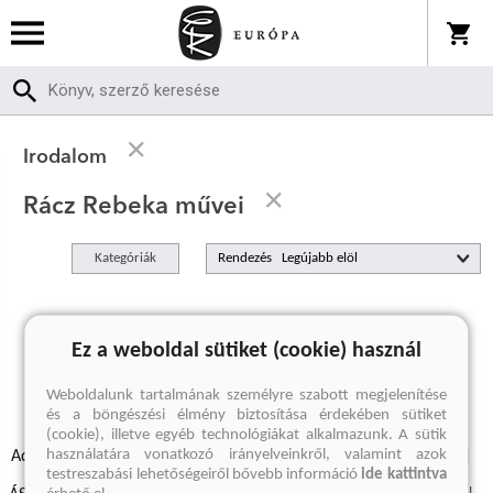
Irodalom
Rácz Rebeka művei
Kategóriák
Rendezés
A keresett kifejezésre nincs találat
Ez a weboldal sütiket (cookie) használ
Weboldalunk tartalmának személyre szabott megjelenítése
és a böngészési élmény biztosítása érdekében sütiket
(cookie), illetve egyéb technológiákat alkalmazunk. A sütik
használatára vonatkozó irányelveinkről, valamint azok
Adatvédelmi szabályzatok
Elállási felmondási nyilatkozat
testreszabási lehetőségeiről bővebb információ
ide kattintva