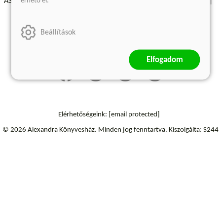
érhető el.
ÁSZF - Vásárlási feltételek
A kiadóról
Süti beállítások
Árkötött termékek
Kommentelési szabályzat
Beállítások
Szállítási információk
Elállás a szerződéstől
Elfogadom
Elérhetőségeink:
[email protected]
© 2026 Alexandra Könyvesház.
Minden jog fenntartva.
Kiszolgálta: S244