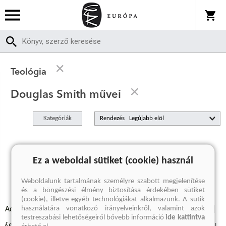
Teológia
Douglas Smith művei
Kategóriák
Rendezés
A keresett kifejezésre nincs találat
Ez a weboldal sütiket (cookie) használ
Weboldalunk tartalmának személyre szabott megjelenítése
és a böngészési élmény biztosítása érdekében sütiket
(cookie), illetve egyéb technológiákat alkalmazunk. A sütik
használatára vonatkozó irányelveinkről, valamint azok
Adatvédelmi szabályzatok
Elállási felmondási nyilatkozat
testreszabási lehetőségeiről bővebb információ
ide kattintva