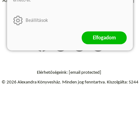
érhető el.
ÁSZF - Vásárlási feltételek
A kiadóról
Süti beállítások
Árkötött termékek
Kommentelési szabályzat
Beállítások
Szállítási információk
Elfogadom
Elérhetőségeink:
[email protected]
© 2026 Alexandra Könyvesház.
Minden jog fenntartva.
Kiszolgálta: S244