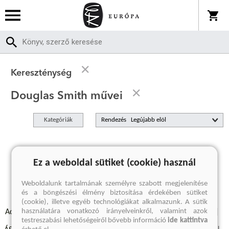
Kereszténység
Douglas Smith művei
Kategóriák
Rendezés
A keresett kifejezésre nincs találat
Ez a weboldal sütiket (cookie) használ
Weboldalunk tartalmának személyre szabott megjelenítése
és a böngészési élmény biztosítása érdekében sütiket
(cookie), illetve egyéb technológiákat alkalmazunk. A sütik
használatára vonatkozó irányelveinkről, valamint azok
Adatvédelmi szabályzatok
Elállási felmondási nyilatkozat
testreszabási lehetőségeiről bővebb információ
ide kattintva