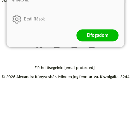
érhető el.
ÁSZF - Vásárlási feltételek
A kiadóról
Süti beállítások
Árkötött termékek
Kommentelési szabályzat
Beállítások
Szállítási információk
Elállás a szerződéstől
Elfogadom
Elérhetőségeink:
[email protected]
© 2026 Alexandra Könyvesház.
Minden jog fenntartva.
Kiszolgálta: S244