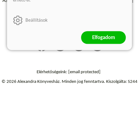
érhető el.
ÁSZF - Vásárlási feltételek
A kiadóról
Süti beállítások
Árkötött termékek
Kommentelési szabályzat
Beállítások
Szállítási információk
Elfogadom
Elérhetőségeink:
[email protected]
© 2026 Alexandra Könyvesház.
Minden jog fenntartva.
Kiszolgálta: S244