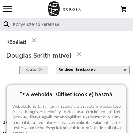
Közéleti
Douglas Smith művei
Kategóriák
Rendezés
A keresett kifejezésre nincs találat
Ez a weboldal sütiket (cookie) használ
Weboldalunk tartalmának személyre szabott megjelenítése
és a böngészési élmény biztosítása érdekében sütiket
(cookie), illetve egyéb technológiákat alkalmazunk. A sütik
használatára vonatkozó irányelveinkről, valamint azok
Adatvédelmi szabályzatok
Elállási felmondási nyilatkozat
testreszabási lehetőségeiről bővebb információ
ide kattintva