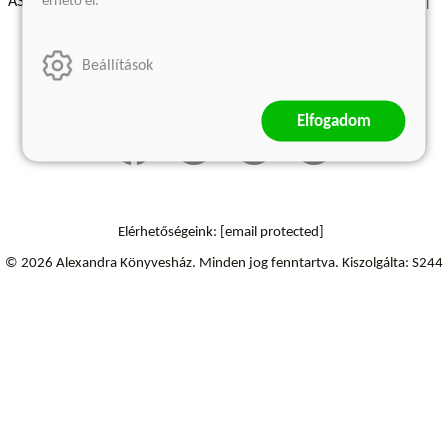
érhető el.
ÁSZF - Vásárlási feltételek
A kiadóról
Süti beállítások
Árkötött termékek
Kommentelési szabályzat
Beállítások
Szállítási információk
Elállás a szerződéstől
Elfogadom
Elérhetőségeink:
[email protected]
© 2026 Alexandra Könyvesház.
Minden jog fenntartva.
Kiszolgálta: S244