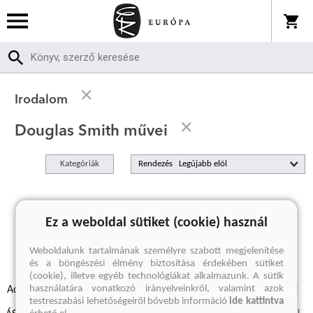
Irodalom
Douglas Smith művei
Kategóriák
Rendezés
A keresett kifejezésre nincs találat
Ez a weboldal sütiket (cookie) használ
Weboldalunk tartalmának személyre szabott megjelenítése
és a böngészési élmény biztosítása érdekében sütiket
(cookie), illetve egyéb technológiákat alkalmazunk. A sütik
használatára vonatkozó irányelveinkről, valamint azok
Adatvédelmi szabályzatok
Elállási felmondási nyilatkozat
testreszabási lehetőségeiről bővebb információ
ide kattintva