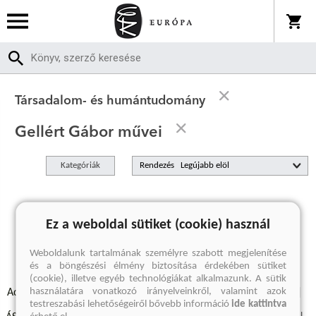
Társadalom- és humántudomány
Gellért Gábor művei
Kategóriák
Rendezés
A keresett kifejezésre nincs találat
Ez a weboldal sütiket (cookie) használ
Weboldalunk tartalmának személyre szabott megjelenítése
és a böngészési élmény biztosítása érdekében sütiket
(cookie), illetve egyéb technológiákat alkalmazunk. A sütik
használatára vonatkozó irányelveinkről, valamint azok
Adatvédelmi szabályzatok
Elállási felmondási nyilatkozat
testreszabási lehetőségeiről bővebb információ
ide kattintva