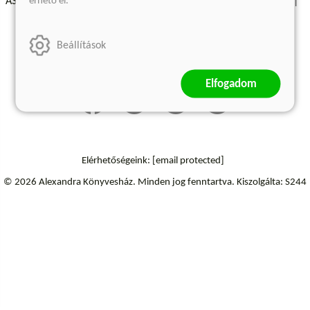
érhető el.
ÁSZF - Vásárlási feltételek
A kiadóról
Süti beállítások
Árkötött termékek
Kommentelési szabályzat
Beállítások
Szállítási információk
Elállás a szerződéstől
Elfogadom
Elérhetőségeink:
[email protected]
© 2026 Alexandra Könyvesház.
Minden jog fenntartva.
Kiszolgálta: S244