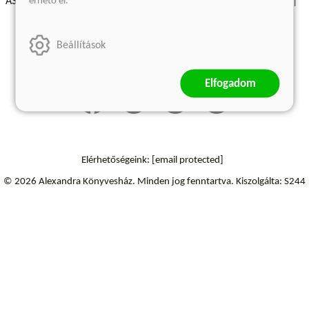
érhető el.
ÁSZF - Vásárlási feltételek
A kiadóról
Süti beállítások
Árkötött termékek
Kommentelési szabályzat
Beállítások
Szállítási információk
Elállás a szerződéstől
Elfogadom
Elérhetőségeink:
[email protected]
© 2026 Alexandra Könyvesház.
Minden jog fenntartva.
Kiszolgálta: S244