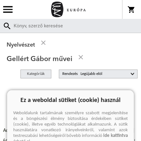
Nyelvészet
Gellért Gábor művei
Kategóriák
Rendezés
A keresett kifejezésre nincs találat
Ez a weboldal sütiket (cookie) használ
Weboldalunk tartalmának személyre szabott megjelenítése
és a böngészési élmény biztosítása érdekében sütiket
(cookie), illetve egyéb technológiákat alkalmazunk. A sütik
használatára vonatkozó irányelveinkről, valamint azok
Adatvédelmi szabályzatok
Elállási felmondási nyilatkozat
testreszabási lehetőségeiről bővebb információ
ide kattintva