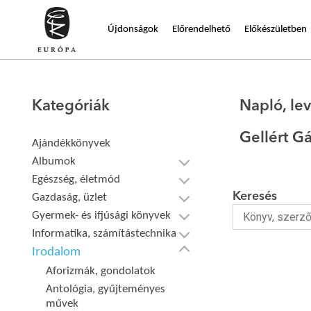
Újdonságok
Előrendelhető
Előkészületben
Kategóriák
Napló, le
Gellért G
Ajándékkönyvek
Albumok
Egészség, életmód
Keresés
Gazdaság, üzlet
Gyermek- és ifjúsági könyvek
Informatika, számítástechnika
Irodalom
Aforizmák, gondolatok
Antológia, gyűjteményes
művek