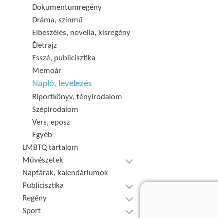
Dokumentumregény
Dráma, színmű
Elbeszélés, novella, kisregény
Életrajz
Esszé, publicisztika
Memoár
Napló, levelezés
Riportkönyv, tényirodalom
Szépirodalom
Vers, eposz
Egyéb
LMBTQ tartalom
Művészetek
Naptárak, kalendáriumok
Publicisztika
Regény
Sport