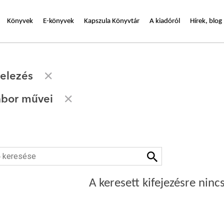
Könyvek
E-könyvek
Kapszula Könyvtár
A kiadóról
Hírek, blog
velezés
ábor művei
A keresett kifejezésre nincs