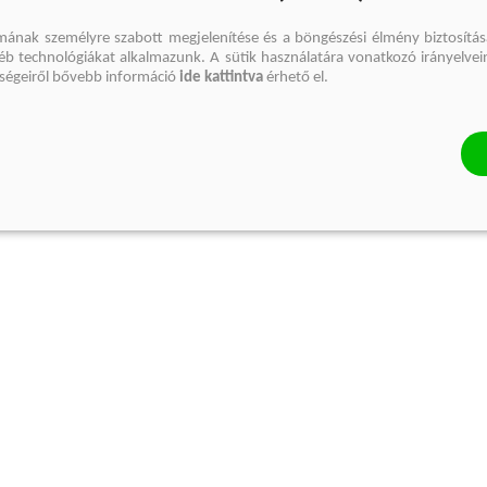
mának személyre szabott megjelenítése és a böngészési élmény biztosítás
gyéb technológiákat alkalmazunk. A sütik használatára vonatkozó irányelvei
őségeiről bővebb információ
ide kattintva
érhető el.