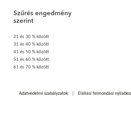
Szűrés engedmény
szerint
21 és 30 % között
31 és 40 % között
41 és 50 % között
51 és 60 % között
61 és 70 % között
Adatvédelmi szabályzatok
Elállási felmondási nyilatko