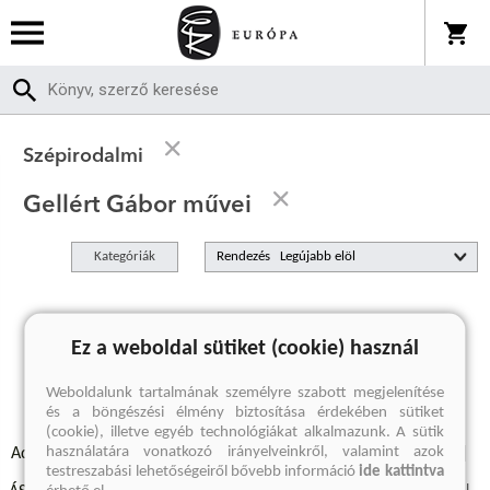
Szépirodalmi
Gellért Gábor művei
Kategóriák
Rendezés
A keresett kifejezésre nincs találat
Ez a weboldal sütiket (cookie) használ
Weboldalunk tartalmának személyre szabott megjelenítése
és a böngészési élmény biztosítása érdekében sütiket
(cookie), illetve egyéb technológiákat alkalmazunk. A sütik
használatára vonatkozó irányelveinkről, valamint azok
Adatvédelmi szabályzatok
Elállási felmondási nyilatkozat
testreszabási lehetőségeiről bővebb információ
ide kattintva