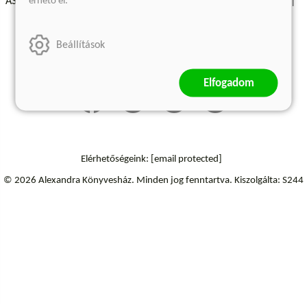
érhető el.
ÁSZF - Vásárlási feltételek
A kiadóról
Süti beállítások
Árkötött termékek
Kommentelési szabályzat
Beállítások
Szállítási információk
Elállás a szerződéstől
Elfogadom
Elérhetőségeink:
[email protected]
© 2026 Alexandra Könyvesház.
Minden jog fenntartva.
Kiszolgálta: S244