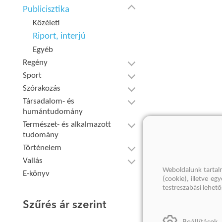
Publicisztika
Közéleti
Riport, interjú
Egyéb
Regény
Sport
Szórakozás
Társadalom- és
humántudomány
Természet- és alkalmazott
tudomány
Történelem
Vallás
Weboldalunk tartal
E-könyv
(cookie), illetve e
testreszabási lehet
Szűrés ár szerint