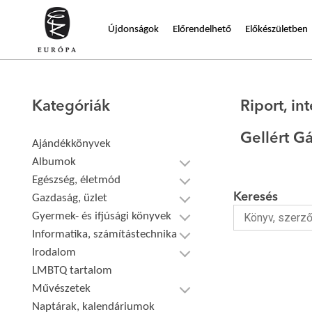
Újdonságok
Előrendelhető
Előkészületben
Kategóriák
Riport, int
Gellért G
Ajándékkönyvek
Albumok
Egészség, életmód
Keresés
Gazdaság, üzlet
Gyermek- és ifjúsági könyvek
Informatika, számítástechnika
Irodalom
LMBTQ tartalom
Művészetek
Naptárak, kalendáriumok