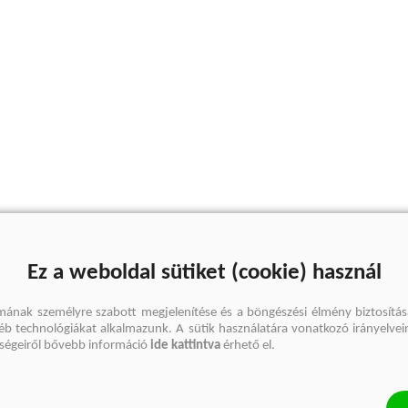
Ez a weboldal sütiket (cookie) használ
mának személyre szabott megjelenítése és a böngészési élmény biztosítás
gyéb technológiákat alkalmazunk. A sütik használatára vonatkozó irányelvei
őségeiről bővebb információ
ide kattintva
érhető el.