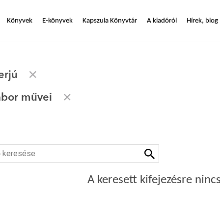
Könyvek
E-könyvek
Kapszula Könyvtár
A kiadóról
Hírek, blog
erjú
ábor művei
A keresett kifejezésre nincs