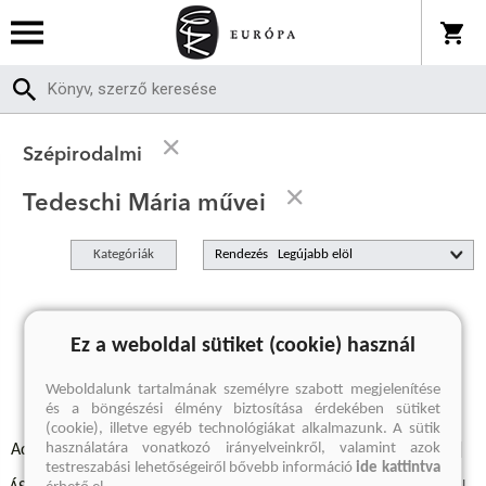
Szépirodalmi
Tedeschi Mária művei
Kategóriák
Rendezés
A keresett kifejezésre nincs találat
Ez a weboldal sütiket (cookie) használ
Weboldalunk tartalmának személyre szabott megjelenítése
és a böngészési élmény biztosítása érdekében sütiket
(cookie), illetve egyéb technológiákat alkalmazunk. A sütik
használatára vonatkozó irányelveinkről, valamint azok
Adatvédelmi szabályzatok
Elállási felmondási nyilatkozat
testreszabási lehetőségeiről bővebb információ
ide kattintva