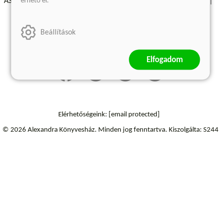
érhető el.
ÁSZF - Vásárlási feltételek
A kiadóról
Süti beállítások
Árkötött termékek
Kommentelési szabályzat
Beállítások
Szállítási információk
Elállás a szerződéstől
Elfogadom
Elérhetőségeink:
[email protected]
© 2026 Alexandra Könyvesház.
Minden jog fenntartva.
Kiszolgálta: S244