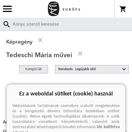
Képregény
Tedeschi Mária művei
Kategóriák
Rendezés
A keresett kifejezésre nincs találat
Ez a weboldal sütiket (cookie) használ
Weboldalunk tartalmának személyre szabott megjelenítése
és a böngészési élmény biztosítása érdekében sütiket
(cookie), illetve egyéb technológiákat alkalmazunk. A sütik
használatára vonatkozó irányelveinkről, valamint azok
Adatvédelmi szabályzatok
Elállási felmondási nyilatkozat
testreszabási lehetőségeiről bővebb információ
ide kattintva