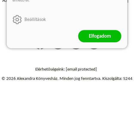
érhető el.
ÁSZF - Vásárlási feltételek
A kiadóról
Süti beállítások
Árkötött termékek
Kommentelési szabályzat
Beállítások
Szállítási információk
Elállás a szerződéstől
Elfogadom
Elérhetőségeink:
[email protected]
© 2026 Alexandra Könyvesház.
Minden jog fenntartva.
Kiszolgálta: S244