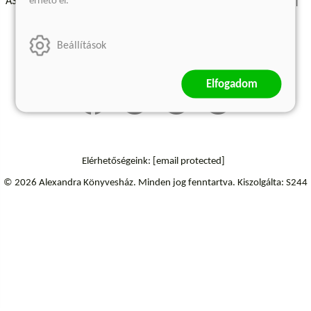
érhető el.
ÁSZF - Vásárlási feltételek
A kiadóról
Süti beállítások
Árkötött termékek
Kommentelési szabályzat
Beállítások
Szállítási információk
Elállás a szerződéstől
Elfogadom
Elérhetőségeink:
[email protected]
© 2026 Alexandra Könyvesház.
Minden jog fenntartva.
Kiszolgálta: S244