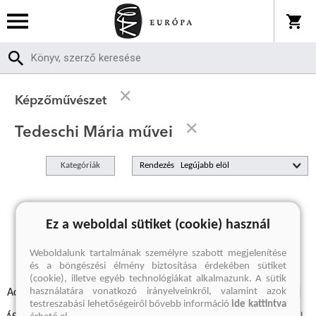
Képzőművészet
Tedeschi Mária művei
Kategóriák
Rendezés
A keresett kifejezésre nincs találat
Ez a weboldal sütiket (cookie) használ
Weboldalunk tartalmának személyre szabott megjelenítése
és a böngészési élmény biztosítása érdekében sütiket
(cookie), illetve egyéb technológiákat alkalmazunk. A sütik
használatára vonatkozó irányelveinkről, valamint azok
Adatvédelmi szabályzatok
Elállási felmondási nyilatkozat
testreszabási lehetőségeiről bővebb információ
ide kattintva