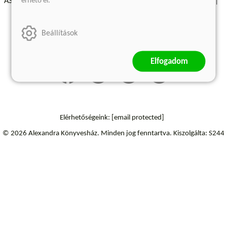
érhető el.
ÁSZF - Vásárlási feltételek
A kiadóról
Süti beállítások
Árkötött termékek
Kommentelési szabályzat
Beállítások
Szállítási információk
Elállás a szerződéstől
Elfogadom
Elérhetőségeink:
[email protected]
© 2026 Alexandra Könyvesház.
Minden jog fenntartva.
Kiszolgálta: S244