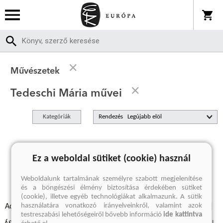
Művészetek
Tedeschi Mária művei
Kategóriák
Rendezés
A keresett kifejezésre nincs találat
Ez a weboldal sütiket (cookie) használ
Weboldalunk tartalmának személyre szabott megjelenítése
és a böngészési élmény biztosítása érdekében sütiket
(cookie), illetve egyéb technológiákat alkalmazunk. A sütik
használatára vonatkozó irányelveinkről, valamint azok
Adatvédelmi szabályzatok
Elállási felmondási nyilatkozat
testreszabási lehetőségeiről bővebb információ
ide kattintva