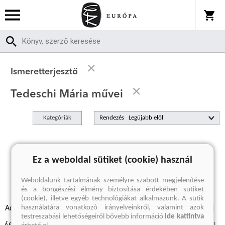
Ismeretterjesztő
Tedeschi Mária művei
Kategóriák
Rendezés
A keresett kifejezésre nincs találat
Ez a weboldal sütiket (cookie) használ
Weboldalunk tartalmának személyre szabott megjelenítése
és a böngészési élmény biztosítása érdekében sütiket
(cookie), illetve egyéb technológiákat alkalmazunk. A sütik
használatára vonatkozó irányelveinkről, valamint azok
Adatvédelmi szabályzatok
Elállási felmondási nyilatkozat
testreszabási lehetőségeiről bővebb információ
ide kattintva