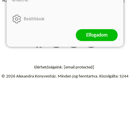
érhető el.
ÁSZF - Vásárlási feltételek
A kiadóról
Süti beállítások
Árkötött termékek
Kommentelési szabályzat
Beállítások
Szállítási információk
Elállás a szerződéstől
Elfogadom
Elérhetőségeink:
[email protected]
© 2026 Alexandra Könyvesház.
Minden jog fenntartva.
Kiszolgálta: S244