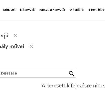
Könyvek
E-könyvek
Kapszula Könyvtár
A kiadóról
Hírek, blog
erjú
hály művei
A keresett kifejezésre nincs