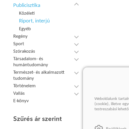
Publicisztika
Közéleti
Riport, interjú
Egyéb
Regény
Sport
Szórakozás
Társadalom- és
humántudomány
Természet- és alkalmazott
tudomány
Történelem
Vallás
Weboldalunk tartal
E-könyv
(cookie), illetve e
testreszabási lehet
Szűrés ár szerint