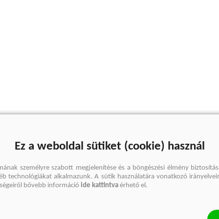
Ez a weboldal sütiket (cookie) használ
mának személyre szabott megjelenítése és a böngészési élmény biztosítás
gyéb technológiákat alkalmazunk. A sütik használatára vonatkozó irányelvei
őségeiről bővebb információ
ide kattintva
érhető el.