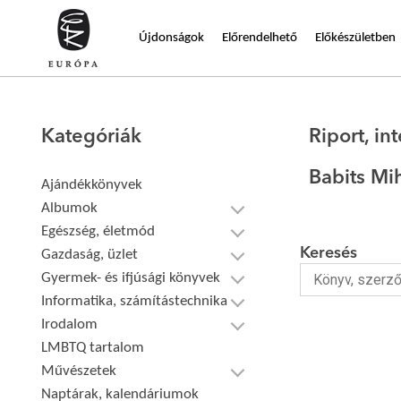
Újdonságok
Előrendelhető
Előkészületben
Kategóriák
Riport, int
Babits Mi
Ajándékkönyvek
Albumok
Egészség, életmód
Keresés
Gazdaság, üzlet
Gyermek- és ifjúsági könyvek
Informatika, számítástechnika
Irodalom
LMBTQ tartalom
Művészetek
Naptárak, kalendáriumok