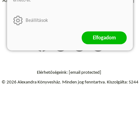
érhető el.
ÁSZF - Vásárlási feltételek
A kiadóról
Süti beállítások
Árkötött termékek
Kommentelési szabályzat
Beállítások
Szállítási információk
Elállás a szerződéstől
Elfogadom
Elérhetőségeink:
[email protected]
© 2026 Alexandra Könyvesház.
Minden jog fenntartva.
Kiszolgálta: S244