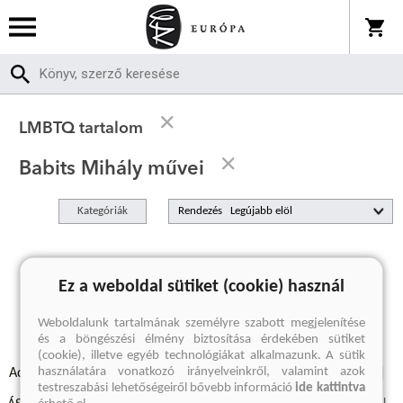
LMBTQ tartalom
Babits Mihály művei
Kategóriák
Rendezés
A keresett kifejezésre nincs találat
Ez a weboldal sütiket (cookie) használ
Weboldalunk tartalmának személyre szabott megjelenítése
és a böngészési élmény biztosítása érdekében sütiket
(cookie), illetve egyéb technológiákat alkalmazunk. A sütik
használatára vonatkozó irányelveinkről, valamint azok
Adatvédelmi szabályzatok
Elállási felmondási nyilatkozat
testreszabási lehetőségeiről bővebb információ
ide kattintva