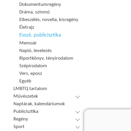
Dokumentumregény
Dráma, színmű
Elbeszélés, novella, kisregény
Életrajz
Esszé, publicisztika
Memoár
Napló, levelezés
Riportkönyv, tényirodalom
Szépirodalom
Vers, eposz
Egyéb
LMBTQ tartalom
Művészetek
Naptárak, kalendáriumok
Publicisztika
Regény
Sport