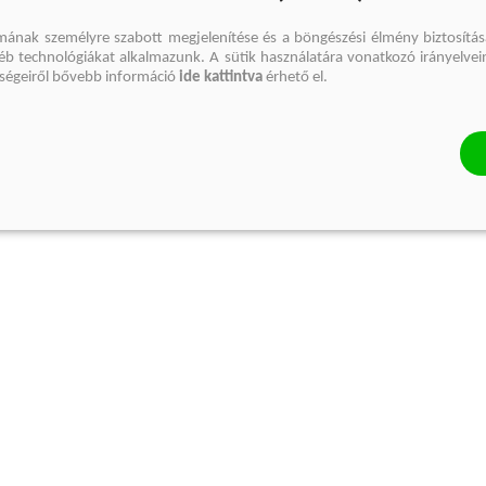
mának személyre szabott megjelenítése és a böngészési élmény biztosítás
gyéb technológiákat alkalmazunk. A sütik használatára vonatkozó irányelvei
őségeiről bővebb információ
ide kattintva
érhető el.