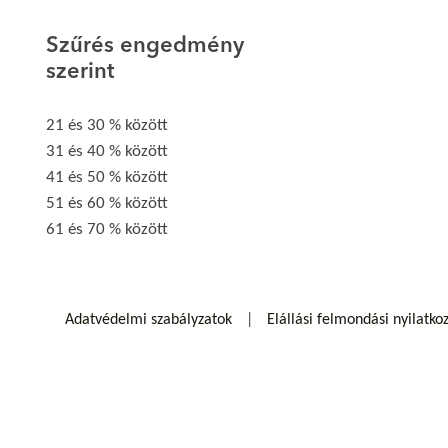
Szűrés engedmény
szerint
21 és 30 % között
31 és 40 % között
41 és 50 % között
51 és 60 % között
61 és 70 % között
Adatvédelmi szabályzatok
Elállási felmondási nyilatko