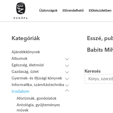
Újdonságok
Előrendelhető
Előkészületben
Kategóriák
Esszé, pub
Babits Mi
Ajándékkönyvek
Albumok
Egészség, életmód
Keresés
Gazdaság, üzlet
Gyermek- és ifjúsági könyvek
Informatika, számítástechnika
Irodalom
Aforizmák, gondolatok
Antológia, gyűjteményes
művek