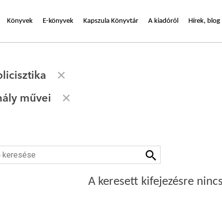
Könyvek
E-könyvek
Kapszula Könyvtár
A kiadóról
Hírek, blog
licisztika
hály művei
A keresett kifejezésre nincs