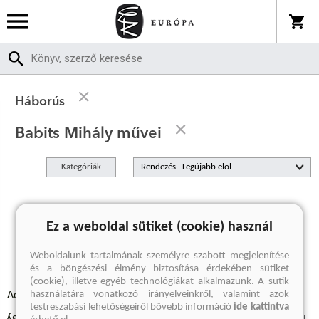
Háborús
Babits Mihály művei
Kategóriák
Rendezés
A keresett kifejezésre nincs találat
Ez a weboldal sütiket (cookie) használ
Weboldalunk tartalmának személyre szabott megjelenítése
és a böngészési élmény biztosítása érdekében sütiket
(cookie), illetve egyéb technológiákat alkalmazunk. A sütik
használatára vonatkozó irányelveinkről, valamint azok
Adatvédelmi szabályzatok
Elállási felmondási nyilatkozat
testreszabási lehetőségeiről bővebb információ
ide kattintva