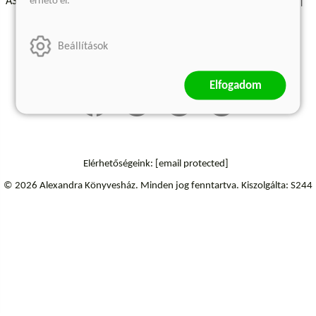
érhető el.
ÁSZF - Vásárlási feltételek
A kiadóról
Süti beállítások
Árkötött termékek
Kommentelési szabályzat
Beállítások
Szállítási információk
Elállás a szerződéstől
Elfogadom
Elérhetőségeink:
[email protected]
© 2026 Alexandra Könyvesház.
Minden jog fenntartva.
Kiszolgálta: S244