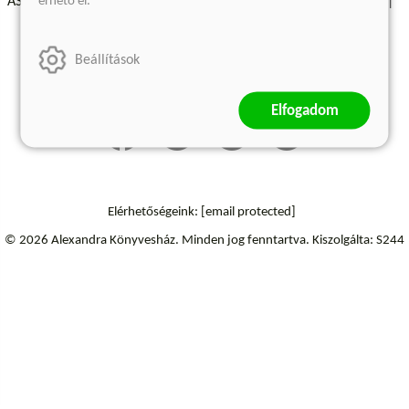
érhető el.
ÁSZF - Vásárlási feltételek
A kiadóról
Süti beállítások
Árkötött termékek
Kommentelési szabályzat
Beállítások
Szállítási információk
Elfogadom
Elérhetőségeink:
[email protected]
© 2026 Alexandra Könyvesház.
Minden jog fenntartva.
Kiszolgálta: S244