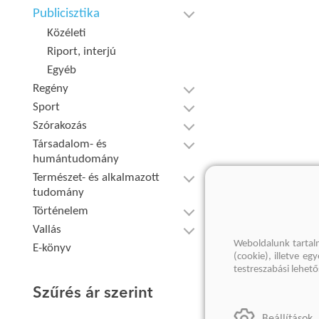
Publicisztika
Közéleti
Riport, interjú
Egyéb
Regény
Sport
Szórakozás
Társadalom- és
humántudomány
Természet- és alkalmazott
tudomány
Történelem
Vallás
Weboldalunk tartal
E-könyv
(cookie), illetve e
testreszabási lehet
Szűrés ár szerint