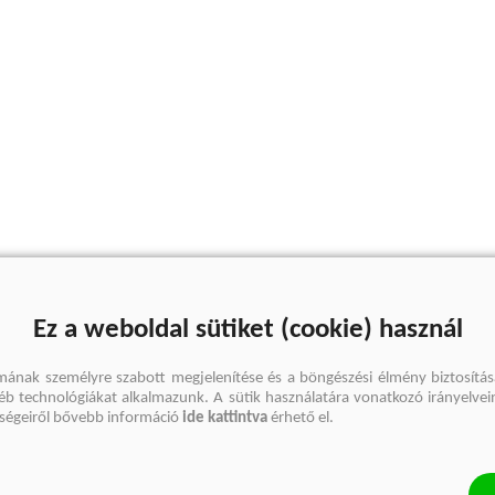
Ez a weboldal sütiket (cookie) használ
mának személyre szabott megjelenítése és a böngészési élmény biztosítás
gyéb technológiákat alkalmazunk. A sütik használatára vonatkozó irányelvei
őségeiről bővebb információ
ide kattintva
érhető el.