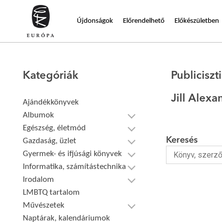
Újdonságok
Előrendelhető
Előkészületben
Kategóriák
Publiciszt
Jill Alex
Ajándékkönyvek
Albumok
Egészség, életmód
Keresés
Gazdaság, üzlet
Gyermek- és ifjúsági könyvek
Informatika, számítástechnika
Irodalom
LMBTQ tartalom
Művészetek
Naptárak, kalendáriumok