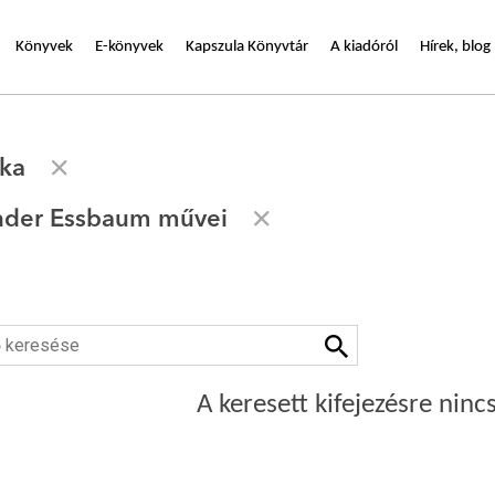
Könyvek
E-könyvek
Kapszula Könyvtár
A kiadóról
Hírek, blog
ika
ander Essbaum művei
A keresett kifejezésre nincs