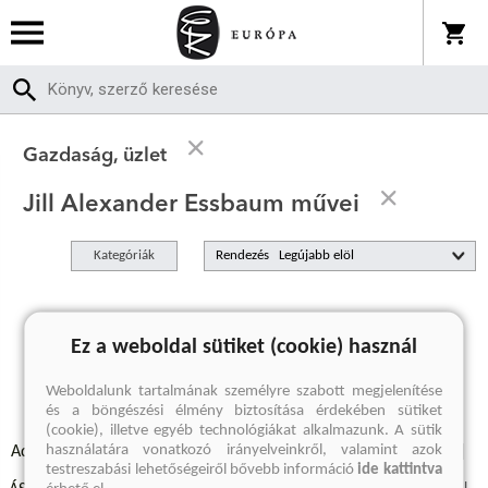
Gazdaság, üzlet
Jill Alexander Essbaum művei
Kategóriák
Rendezés
A keresett kifejezésre nincs találat
Ez a weboldal sütiket (cookie) használ
Weboldalunk tartalmának személyre szabott megjelenítése
és a böngészési élmény biztosítása érdekében sütiket
(cookie), illetve egyéb technológiákat alkalmazunk. A sütik
használatára vonatkozó irányelveinkről, valamint azok
Adatvédelmi szabályzatok
Elállási felmondási nyilatkozat
testreszabási lehetőségeiről bővebb információ
ide kattintva