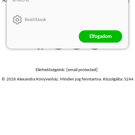
érhető el.
ÁSZF - Vásárlási feltételek
A kiadóról
Süti beállítások
Árkötött termékek
Kommentelési szabályzat
Beállítások
Szállítási információk
Elfogadom
Elérhetőségeink:
[email protected]
© 2026 Alexandra Könyvesház.
Minden jog fenntartva.
Kiszolgálta: S244