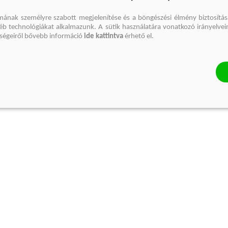
mának személyre szabott megjelenítése és a böngészési élmény biztosítás
gyéb technológiákat alkalmazunk. A sütik használatára vonatkozó irányelvei
őségeiről bővebb információ
ide kattintva
érhető el.