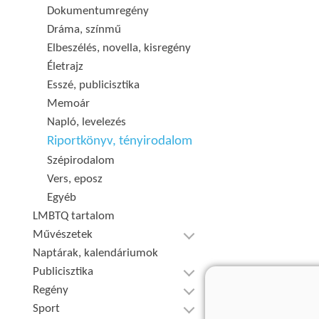
Dokumentumregény
Dráma, színmű
Elbeszélés, novella, kisregény
Életrajz
Esszé, publicisztika
Memoár
Napló, levelezés
Riportkönyv, tényirodalom
Szépirodalom
Vers, eposz
Egyéb
LMBTQ tartalom
Művészetek
Naptárak, kalendáriumok
Publicisztika
Regény
Sport