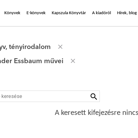
Könyvek
E-könyvek
Kapszula Könyvtár
A kiadóról
Hírek, blog
yv, tényirodalom
ander Essbaum művei
A keresett kifejezésre nincs