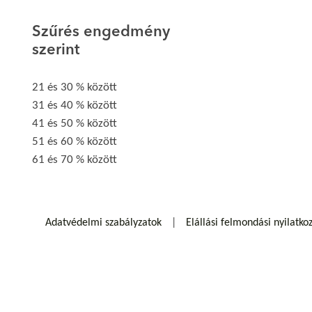
Szűrés engedmény
szerint
21 és 30 % között
31 és 40 % között
41 és 50 % között
51 és 60 % között
61 és 70 % között
Adatvédelmi szabályzatok
Elállási felmondási nyilatko