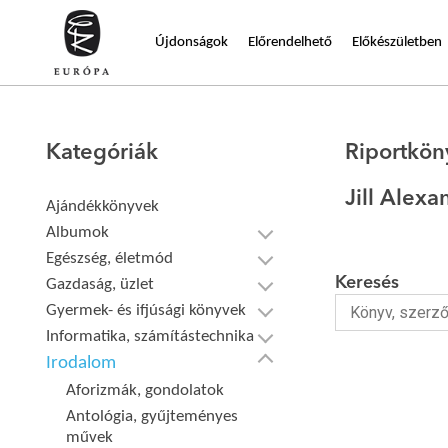
Újdonságok
Előrendelhető
Előkészületben
Kategóriák
Riportkön
Jill Alex
Ajándékkönyvek
Albumok
Egészség, életmód
Keresés
Gazdaság, üzlet
Gyermek- és ifjúsági könyvek
Informatika, számítástechnika
Irodalom
Aforizmák, gondolatok
Antológia, gyűjteményes
művek