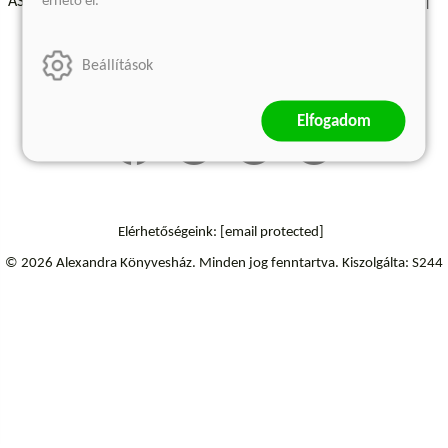
érhető el.
ÁSZF - Vásárlási feltételek
A kiadóról
Süti beállítások
Árkötött termékek
Kommentelési szabályzat
Beállítások
Szállítási információk
Elállás a szerződéstől
Elfogadom
Elérhetőségeink:
[email protected]
© 2026 Alexandra Könyvesház.
Minden jog fenntartva.
Kiszolgálta: S244