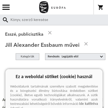
Esszé, publicisztika
Jill Alexander Essbaum művei
Kategóriák
Rendezés
A keresett kifejezésre nincs találat
Ez a weboldal sütiket (cookie) használ
Weboldalunk tartalmának személyre szabott megjelenítése
és a böngészési élmény biztosítása érdekében sütiket
(cookie), illetve egyéb technológiákat alkalmazunk. A sütik
használatára vonatkozó irányelveinkről, valamint azok
Adatvédelmi szabályzatok
Elállási felmondási nyilatkozat
testreszabási lehetőségeiről bővebb információ
ide kattintva