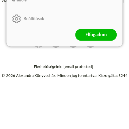
érhető el.
ÁSZF - Vásárlási feltételek
A kiadóról
Süti beállítások
Árkötött termékek
Kommentelési szabályzat
Beállítások
Szállítási információk
Elállás a szerződéstől
Elfogadom
Elérhetőségeink:
[email protected]
© 2026 Alexandra Könyvesház.
Minden jog fenntartva.
Kiszolgálta: S244