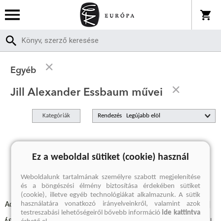
Egyéb
Jill Alexander Essbaum művei
Kategóriák
Rendezés
A keresett kifejezésre nincs találat
Ez a weboldal sütiket (cookie) használ
Weboldalunk tartalmának személyre szabott megjelenítése
és a böngészési élmény biztosítása érdekében sütiket
(cookie), illetve egyéb technológiákat alkalmazunk. A sütik
használatára vonatkozó irányelveinkről, valamint azok
Adatvédelmi szabályzatok
Elállási felmondási nyilatkozat
testreszabási lehetőségeiről bővebb információ
ide kattintva