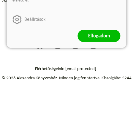
érhető el.
ÁSZF - Vásárlási feltételek
A kiadóról
Süti beállítások
Árkötött termékek
Kommentelési szabályzat
Beállítások
Szállítási információk
Elállás a szerződéstől
Elfogadom
Elérhetőségeink:
[email protected]
© 2026 Alexandra Könyvesház.
Minden jog fenntartva.
Kiszolgálta: S244