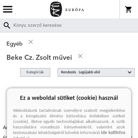
Egyéb
Beke Cz. Zsolt művei
Kategóriák
Rendezés
A keresett kifejezésre nincs találat
Ez a weboldal sütiket (cookie) használ
Weboldalunk tartalmának személyre szabott megjelenítése
és a böngészési élmény biztosítása érdekében sütiket
(cookie), illetve egyéb technológiákat alkalmazunk. A sütik
használatára vonatkozó irányelveinkről, valamint azok
Adatvédelmi szabályzatok
Elállási felmondási nyilatkozat
testreszabási lehetőségeiről bővebb információ
ide kattintva