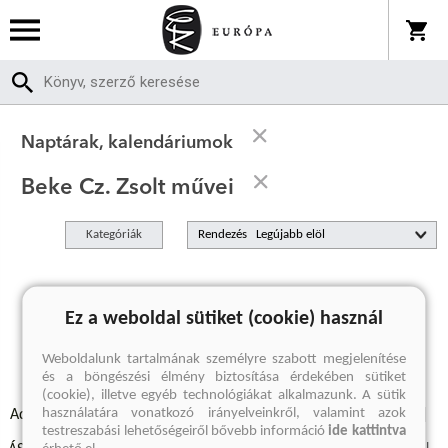
Naptárak, kalendáriumok
Beke Cz. Zsolt művei
Kategóriák
Rendezés
A keresett kifejezésre nincs találat
Ez a weboldal sütiket (cookie) használ
Weboldalunk tartalmának személyre szabott megjelenítése
és a böngészési élmény biztosítása érdekében sütiket
(cookie), illetve egyéb technológiákat alkalmazunk. A sütik
használatára vonatkozó irányelveinkről, valamint azok
Adatvédelmi szabályzatok
Elállási felmondási nyilatkozat
testreszabási lehetőségeiről bővebb információ
ide kattintva