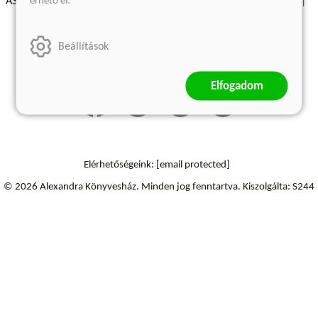
érhető el.
ÁSZF - Vásárlási feltételek
A kiadóról
Süti beállítások
Árkötött termékek
Kommentelési szabályzat
Beállítások
Szállítási információk
Elállás a szerződéstől
Elfogadom
Elérhetőségeink:
[email protected]
© 2026 Alexandra Könyvesház.
Minden jog fenntartva.
Kiszolgálta: S244