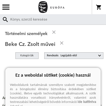
Történelmi személyek
Beke Cz. Zsolt művei
Kategóriák
Rendezés
A keresett kifejezésre nincs találat
Ez a weboldal sütiket (cookie) használ
Weboldalunk tartalmának személyre szabott megjelenítése
és a böngészési élmény biztosítása érdekében sütiket
(cookie), illetve egyéb technológiákat alkalmazunk. A sütik
használatára vonatkozó irányelveinkről, valamint azok
Adatvédelmi szabályzatok
Elállási felmondási nyilatkozat
testreszabási lehetőségeiről bővebb információ
ide kattintva