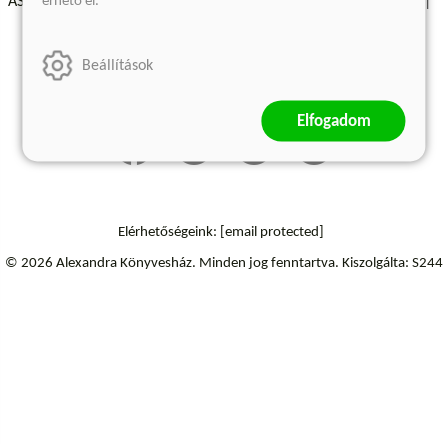
érhető el.
ÁSZF - Vásárlási feltételek
A kiadóról
Süti beállítások
Árkötött termékek
Kommentelési szabályzat
Beállítások
Szállítási információk
Elállás a szerződéstől
Elfogadom
Elérhetőségeink:
[email protected]
© 2026 Alexandra Könyvesház.
Minden jog fenntartva.
Kiszolgálta: S244