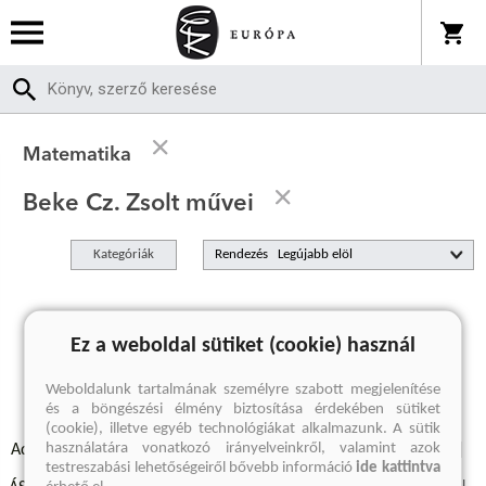
Matematika
Beke Cz. Zsolt művei
Kategóriák
Rendezés
A keresett kifejezésre nincs találat
Ez a weboldal sütiket (cookie) használ
Weboldalunk tartalmának személyre szabott megjelenítése
és a böngészési élmény biztosítása érdekében sütiket
(cookie), illetve egyéb technológiákat alkalmazunk. A sütik
használatára vonatkozó irányelveinkről, valamint azok
Adatvédelmi szabályzatok
Elállási felmondási nyilatkozat
testreszabási lehetőségeiről bővebb információ
ide kattintva