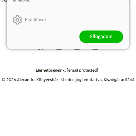
érhető el.
ÁSZF - Vásárlási feltételek
A kiadóról
Süti beállítások
Árkötött termékek
Kommentelési szabályzat
Beállítások
Szállítási információk
Elállás a szerződéstől
Elfogadom
Elérhetőségeink:
[email protected]
© 2026 Alexandra Könyvesház.
Minden jog fenntartva.
Kiszolgálta: S244