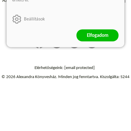
érhető el.
ÁSZF - Vásárlási feltételek
A kiadóról
Süti beállítások
Árkötött termékek
Kommentelési szabályzat
Beállítások
Szállítási információk
Elállás a szerződéstől
Elfogadom
Elérhetőségeink:
[email protected]
© 2026 Alexandra Könyvesház.
Minden jog fenntartva.
Kiszolgálta: S244