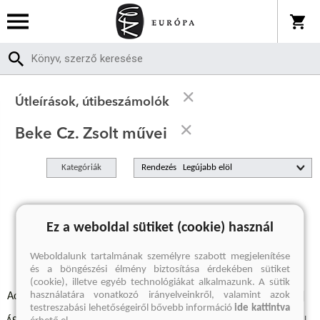
Útleírások, útibeszámolók
Beke Cz. Zsolt művei
Kategóriák
Rendezés
A keresett kifejezésre nincs találat
Ez a weboldal sütiket (cookie) használ
Weboldalunk tartalmának személyre szabott megjelenítése
és a böngészési élmény biztosítása érdekében sütiket
(cookie), illetve egyéb technológiákat alkalmazunk. A sütik
használatára vonatkozó irányelveinkről, valamint azok
Adatvédelmi szabályzatok
Elállási felmondási nyilatkozat
testreszabási lehetőségeiről bővebb információ
ide kattintva