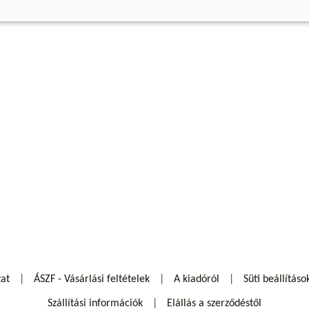
zat
ÁSZF - Vásárlási feltételek
A kiadóról
Süti beállításo
Szállítási információk
Elállás a szerződéstől