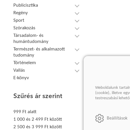
Publicisztika
Regény
Sport
Szórakozás
Társadalom- és
humántudomány
Természet- és alkalmazott
tudomány
Történelem
Vallás
E-könyv
Weboldalunk tartal
(cookie), illetve e
Szűrés ár szerint
testreszabási lehet
999 Ft alatt
Beállítások
1 000 és 2 499 Ft között
2 500 és 3 999 Ft között