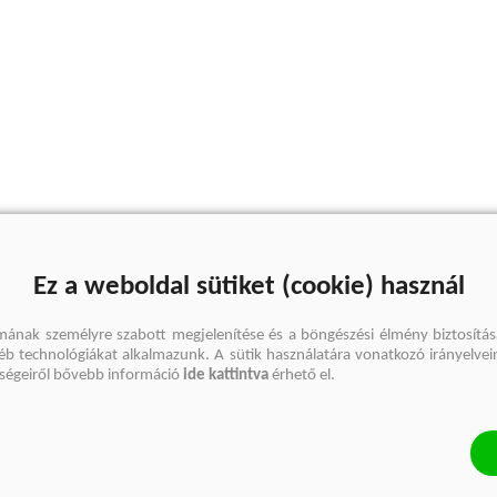
Ez a weboldal sütiket (cookie) használ
mának személyre szabott megjelenítése és a böngészési élmény biztosítás
gyéb technológiákat alkalmazunk. A sütik használatára vonatkozó irányelvei
őségeiről bővebb információ
ide kattintva
érhető el.