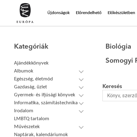
Újdonságok
Előrendelhető
Előkészületben
Kategóriák
Biológia
Somogyi P
Ajándékkönyvek
Albumok
Egészség, életmód
Keresés
Gazdaság, üzlet
Gyermek- és ifjúsági könyvek
Informatika, számítástechnika
Irodalom
LMBTQ tartalom
Művészetek
Naptárak, kalendáriumok