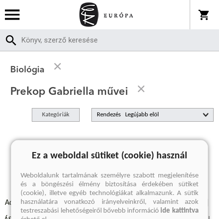
Biológia
Prekop Gabriella művei
Kategóriák
Rendezés
A keresett kifejezésre nincs találat
Ez a weboldal sütiket (cookie) használ
Weboldalunk tartalmának személyre szabott megjelenítése
és a böngészési élmény biztosítása érdekében sütiket
(cookie), illetve egyéb technológiákat alkalmazunk. A sütik
használatára vonatkozó irányelveinkről, valamint azok
Adatvédelmi szabályzatok
Elállási felmondási nyilatkozat
testreszabási lehetőségeiről bővebb információ
ide kattintva