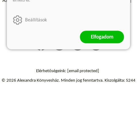
érhető el.
ÁSZF - Vásárlási feltételek
A kiadóról
Süti beállítások
Árkötött termékek
Kommentelési szabályzat
Beállítások
Szállítási információk
Elállás a szerződéstől
Elfogadom
Elérhetőségeink:
[email protected]
© 2026 Alexandra Könyvesház.
Minden jog fenntartva.
Kiszolgálta: S244