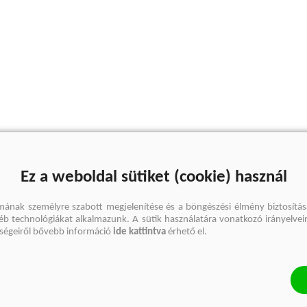
Ez a weboldal sütiket (cookie) használ
mának személyre szabott megjelenítése és a böngészési élmény biztosítás
gyéb technológiákat alkalmazunk. A sütik használatára vonatkozó irányelvei
őségeiről bővebb információ
ide kattintva
érhető el.