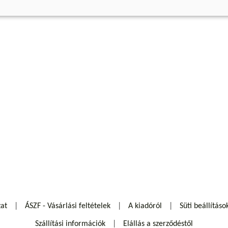
zat
ÁSZF - Vásárlási feltételek
A kiadóról
Süti beállításo
Szállítási információk
Elállás a szerződéstől