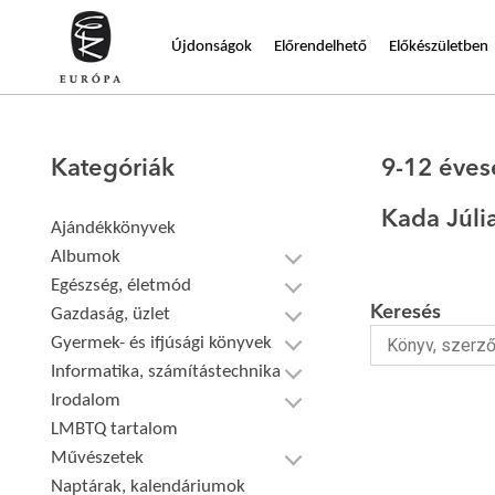
Újdonságok
Előrendelhető
Előkészületben
Kategóriák
9-12 éve
Kada Júli
Ajándékkönyvek
Albumok
Egészség, életmód
Keresés
Gazdaság, üzlet
Gyermek- és ifjúsági könyvek
Informatika, számítástechnika
Irodalom
LMBTQ tartalom
Művészetek
Naptárak, kalendáriumok