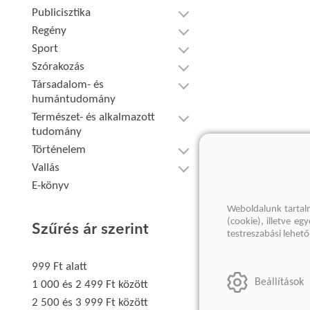
Publicisztika
Regény
Sport
Szórakozás
Társadalom- és
humántudomány
Természet- és alkalmazott
tudomány
Történelem
Vallás
E-könyv
Weboldalunk tartal
(cookie), illetve e
Szűrés ár szerint
testreszabási lehet
999 Ft alatt
Beállítások
1 000 és 2 499 Ft között
2 500 és 3 999 Ft között