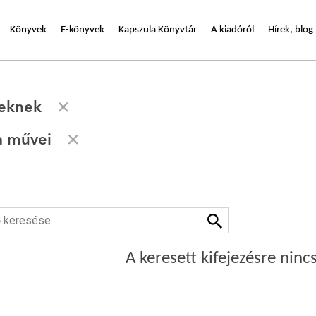
Könyvek
E-könyvek
Kapszula Könyvtár
A kiadóról
Hírek, blog
seknek
a művei
A keresett kifejezésre nincs