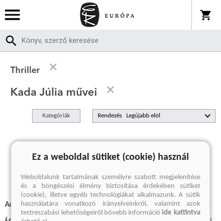
Thriller
Kada Júlia művei
Kategóriák
Rendezés
A keresett kifejezésre nincs találat
Ez a weboldal sütiket (cookie) használ
Weboldalunk tartalmának személyre szabott megjelenítése
és a böngészési élmény biztosítása érdekében sütiket
(cookie), illetve egyéb technológiákat alkalmazunk. A sütik
használatára vonatkozó irányelveinkről, valamint azok
Adatvédelmi szabályzatok
Elállási felmondási nyilatkozat
testreszabási lehetőségeiről bővebb információ
ide kattintva