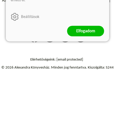
érhető el.
ÁSZF - Vásárlási feltételek
A kiadóról
Süti beállítások
Árkötött termékek
Kommentelési szabályzat
Beállítások
Szállítási információk
Elállás a szerződéstől
Elfogadom
Elérhetőségeink:
[email protected]
© 2026 Alexandra Könyvesház.
Minden jog fenntartva.
Kiszolgálta: S244