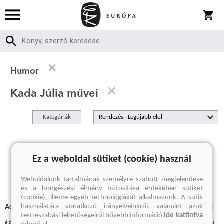
Humor
Kada Júlia művei
Kategóriák
Rendezés
A keresett kifejezésre nincs találat
Ez a weboldal sütiket (cookie) használ
Weboldalunk tartalmának személyre szabott megjelenítése
és a böngészési élmény biztosítása érdekében sütiket
(cookie), illetve egyéb technológiákat alkalmazunk. A sütik
használatára vonatkozó irányelveinkről, valamint azok
Adatvédelmi szabályzatok
Elállási felmondási nyilatkozat
testreszabási lehetőségeiről bővebb információ
ide kattintva