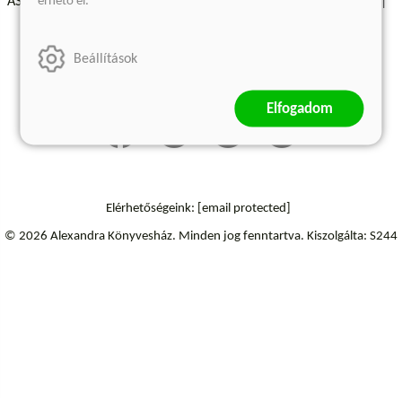
érhető el.
ÁSZF - Vásárlási feltételek
A kiadóról
Süti beállítások
Árkötött termékek
Kommentelési szabályzat
Beállítások
Szállítási információk
Elállás a szerződéstől
Elfogadom
Elérhetőségeink:
[email protected]
© 2026 Alexandra Könyvesház.
Minden jog fenntartva.
Kiszolgálta: S244