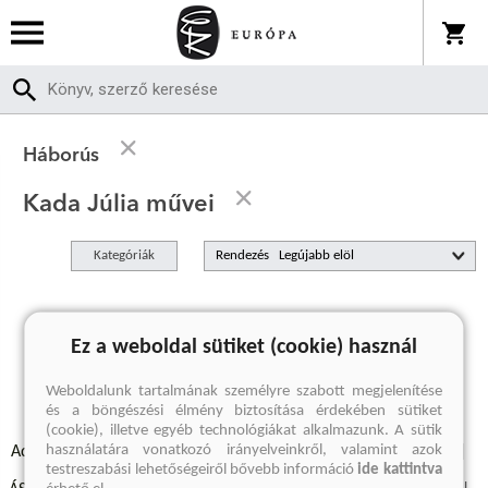
Háborús
Kada Júlia művei
Kategóriák
Rendezés
A keresett kifejezésre nincs találat
Ez a weboldal sütiket (cookie) használ
Weboldalunk tartalmának személyre szabott megjelenítése
és a böngészési élmény biztosítása érdekében sütiket
(cookie), illetve egyéb technológiákat alkalmazunk. A sütik
használatára vonatkozó irányelveinkről, valamint azok
Adatvédelmi szabályzatok
Elállási felmondási nyilatkozat
testreszabási lehetőségeiről bővebb információ
ide kattintva