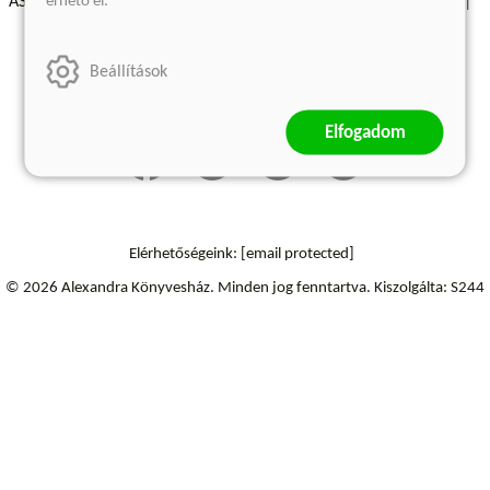
érhető el.
ÁSZF - Vásárlási feltételek
A kiadóról
Süti beállítások
Árkötött termékek
Kommentelési szabályzat
Beállítások
Szállítási információk
Elállás a szerződéstől
Elfogadom
Elérhetőségeink:
[email protected]
© 2026 Alexandra Könyvesház.
Minden jog fenntartva.
Kiszolgálta: S244