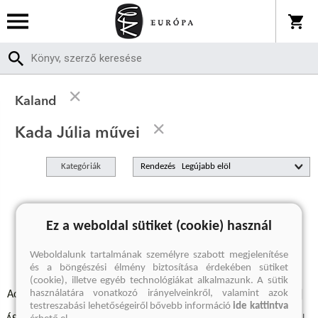
Kaland
Kada Júlia művei
Kategóriák
Rendezés
A keresett kifejezésre nincs találat
Ez a weboldal sütiket (cookie) használ
Weboldalunk tartalmának személyre szabott megjelenítése
és a böngészési élmény biztosítása érdekében sütiket
(cookie), illetve egyéb technológiákat alkalmazunk. A sütik
használatára vonatkozó irányelveinkről, valamint azok
Adatvédelmi szabályzatok
Elállási felmondási nyilatkozat
testreszabási lehetőségeiről bővebb információ
ide kattintva