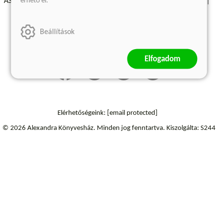
érhető el.
ÁSZF - Vásárlási feltételek
A kiadóról
Süti beállítások
Árkötött termékek
Kommentelési szabályzat
Beállítások
Szállítási információk
Elállás a szerződéstől
Elfogadom
Elérhetőségeink:
[email protected]
© 2026 Alexandra Könyvesház.
Minden jog fenntartva.
Kiszolgálta: S244