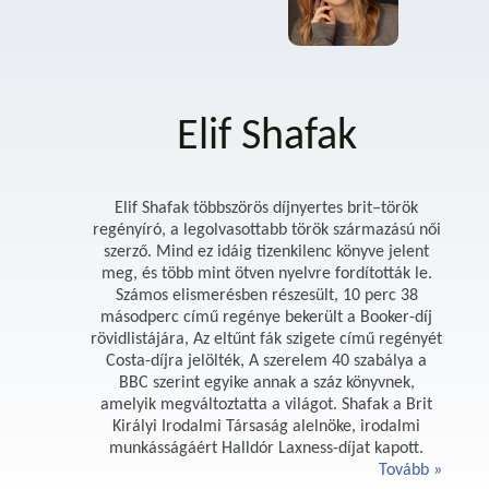
Elif Shafak
Elif Shafak többszörös díjnyertes brit–török
regényíró, a legolvasottabb török származású női
szerző. Mind ez idáig tizenkilenc könyve jelent
meg, és több mint ötven nyelvre fordították le.
Számos elismerésben részesült, 10 perc 38
másodperc című regénye bekerült a Booker-díj
rövidlistájára, Az eltűnt fák szigete című regényét
Costa-díjra jelölték, A szerelem 40 szabálya a
BBC szerint egyike annak a száz könyvnek,
amelyik megváltoztatta a világot. Shafak a Brit
Királyi Irodalmi Társaság alelnöke, irodalmi
munkásságáért Halldór Laxness-díjat kapott.
Tovább