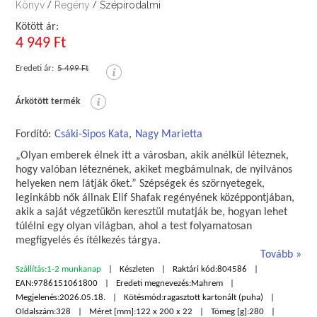
Könyv
Regény
Szépirodalmi
/
/
Kötött ár:
4 949 Ft
Eredeti ár:
5 499 Ft
Árkötött termék
Fordító:
Csáki-Sipos Kata
,
Nagy Marietta
„Olyan emberek élnek itt a városban, akik anélkül léteznek,
hogy valóban léteznének, akiket megbámulnak, de nyilvános
helyeken nem látják őket.” Szépségek és szörnyetegek,
leginkább nők állnak Elif Shafak regényének középpontjában,
akik a saját végzetükön keresztül mutatják be, hogyan lehet
túlélni egy olyan világban, ahol a test folyamatosan
megfigyelés és ítélkezés tárgya.
Tovább
Szállítás:
1-2 munkanap
Készleten
Raktári kód:
804586
EAN:
9786151061800
Eredeti megnevezés:
Mahrem
Megjelenés:
2026.05.18.
Kötésmód:
ragasztott kartonált (puha)
Oldalszám:
328
Méret [mm]:
122 x 200 x 22
Tömeg [g]:
280