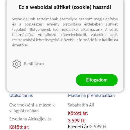
Ez a weboldal sütiket (cookie) használ
Kedvcsináló
Weboldalunk tartalmának személyre szabott megjelenítése
és a böngészési élmény biztosítása érdekében sütiket
(cookie), illetve egyéb technológiákat alkalmazunk. A sütik
használatára vonatkozó irányelveinkről, valamint azok
testreszabási lehetőségeiről bővebb információ
ide kattintva
érhető el.
Beállítások
Elfogadom
Utolsó tanúk
Madonna prémkabátban
Gyermekként a második
Sabahattin Ali
világháborúban
Kötött ár:
Szvetlana Alekszijevics
3 599 Ft
Eredeti ár:
3 999 Ft
Kötött ár: