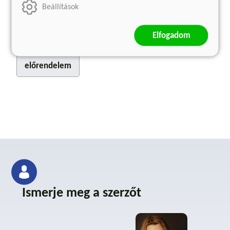
3 599 Ft
Beállítások
Eredeti ár:
3 999 Ft
Kötött ár:
5 399 Ft
Elfogadom
Eredeti ár:
5 999 Ft
előrendelem
előrendelem
Ismerje meg a szerzőt