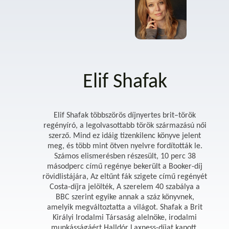
Elif Shafak
Elif Shafak többszörös díjnyertes brit–török
regényíró, a legolvasottabb török származású női
szerző. Mind ez idáig tizenkilenc könyve jelent
meg, és több mint ötven nyelvre fordították le.
Számos elismerésben részesült, 10 perc 38
másodperc című regénye bekerült a Booker-díj
rövidlistájára, Az eltűnt fák szigete című regényét
Costa-díjra jelölték, A szerelem 40 szabálya a
BBC szerint egyike annak a száz könyvnek,
amelyik megváltoztatta a világot. Shafak a Brit
Királyi Irodalmi Társaság alelnöke, irodalmi
munkásságáért Halldór Laxness-díjat kapott.