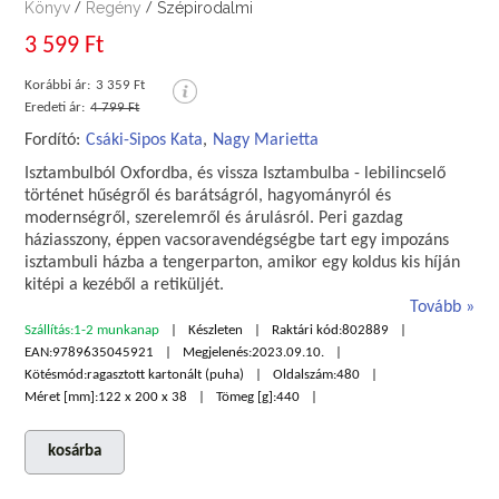
Könyv
Regény
Szépirodalmi
/
/
3 599 Ft
Korábbi ár:
3 359 Ft
Eredeti ár:
4 799 Ft
Fordító:
Csáki-Sipos Kata
,
Nagy Marietta
Isztambulból Oxfordba, és vissza Isztambulba - lebilincselő
történet hűségről és barátságról, hagyományról és
modernségről, szerelemről és árulásról. Peri gazdag
háziasszony, éppen vacsoravendégségbe tart egy impozáns
isztambuli házba a tengerparton, amikor egy koldus kis híján
kitépi a kezéből a retiküljét.
Tovább
Szállítás:
1-2 munkanap
Készleten
Raktári kód:
802889
EAN:
9789635045921
Megjelenés:
2023.09.10.
Kötésmód:
ragasztott kartonált (puha)
Oldalszám:
480
Méret [mm]:
122 x 200 x 38
Tömeg [g]:
440
kosárba