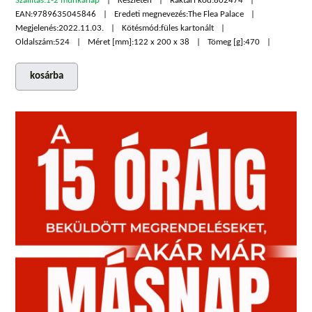
Szállítás:
1-2 munkanap
Készleten
Raktári kód:
802474
EAN:
9789635045846
Eredeti megnevezés:
The Flea Palace
Megjelenés:
2022.11.03.
Kötésmód:
füles kartonált
Oldalszám:
524
Méret [mm]:
122 x 200 x 38
Tömeg [g]:
470
kosárba