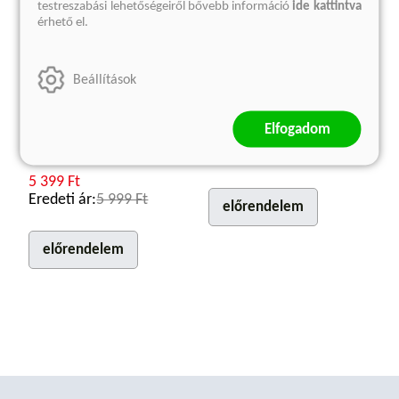
testreszabási lehetőségeiről bővebb információ
ide kattintva
érhető el.
Utolsó tanúk
Madonna prémkabátban
Beállítások
Gyermekként a második
Sabahattin Ali
világháborúban
Kötött ár:
Elfogadom
Szvetlana Alekszijevics
3 599 Ft
Eredeti ár:
3 999 Ft
Kötött ár:
5 399 Ft
Eredeti ár:
5 999 Ft
előrendelem
előrendelem