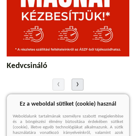
Kedvcsináló
Ez a weboldal sütiket (cookie) használ
Weboldalunk tartalmának személyre szabott megjelenítése
és a böngészési élmény biztosítása érdekében sütiket
(cookie), illetve egyéb technológiákat alkalmazunk. A sütik
használatára vonatkozó irányelveinkről, valamint azok