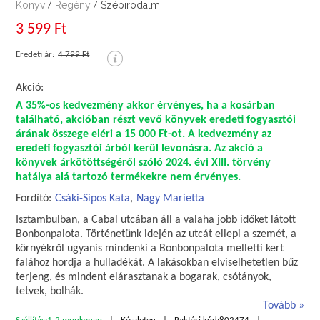
Könyv
Regény
Szépirodalmi
/
/
3 599 Ft
Eredeti ár:
4 799 Ft
Akció:
A 35%-os kedvezmény akkor érvényes, ha a kosárban
található, akcióban részt vevő könyvek eredeti fogyasztói
árának összege eléri a 15 000 Ft-ot. A kedvezmény az
eredeti fogyasztói árból kerül levonásra. Az akció a
könyvek árkötöttségéről szóló 2024. évi XIII. törvény
hatálya alá tartozó termékekre nem érvényes.
Fordító:
Csáki-Sipos Kata
,
Nagy Marietta
Isztambulban, a Cabal utcában áll a valaha jobb időket látott
Bonbonpalota. Történetünk idején az utcát ellepi a szemét, a
környékről ugyanis mindenki a Bonbonpalota melletti kert
falához hordja a hulladékát. A lakásokban elviselhetetlen bűz
terjeng, és mindent elárasztanak a bogarak, csótányok,
tetvek, bolhák.
Tovább