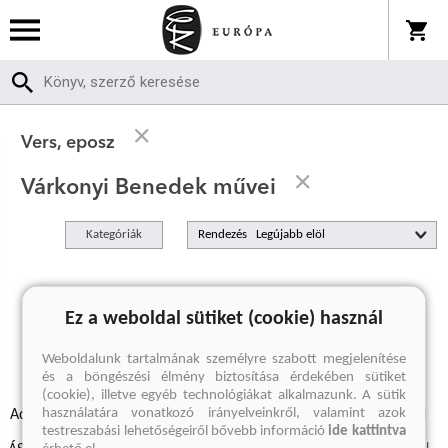
Vers, eposz
Várkonyi Benedek művei
Kategóriák
Rendezés
A keresett kifejezésre nincs találat
Ez a weboldal sütiket (cookie) használ
Weboldalunk tartalmának személyre szabott megjelenítése
és a böngészési élmény biztosítása érdekében sütiket
(cookie), illetve egyéb technológiákat alkalmazunk. A sütik
használatára vonatkozó irányelveinkről, valamint azok
Adatvédelmi szabályzatok
Elállási felmondási nyilatkozat
testreszabási lehetőségeiről bővebb információ
ide kattintva