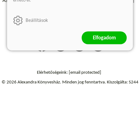
érhető el.
ÁSZF - Vásárlási feltételek
A kiadóról
Süti beállítások
Árkötött termékek
Kommentelési szabályzat
Beállítások
Szállítási információk
Elállás a szerződéstől
Elfogadom
Elérhetőségeink:
[email protected]
© 2026 Alexandra Könyvesház.
Minden jog fenntartva.
Kiszolgálta: S244