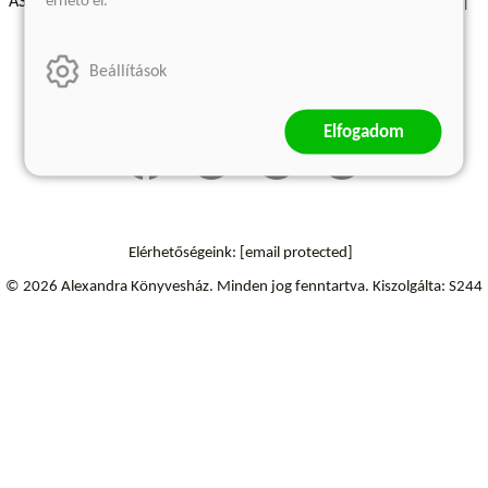
érhető el.
ÁSZF - Vásárlási feltételek
A kiadóról
Süti beállítások
Árkötött termékek
Kommentelési szabályzat
Beállítások
Szállítási információk
Elállás a szerződéstől
Elfogadom
Elérhetőségeink:
[email protected]
© 2026 Alexandra Könyvesház.
Minden jog fenntartva.
Kiszolgálta: S244