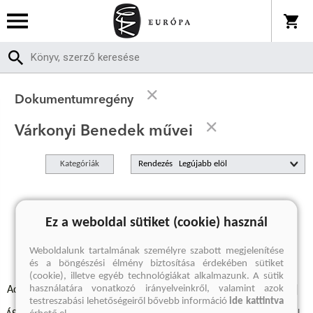
Dokumentumregény
Várkonyi Benedek művei
Kategóriák
Rendezés
A keresett kifejezésre nincs találat
Ez a weboldal sütiket (cookie) használ
Weboldalunk tartalmának személyre szabott megjelenítése
és a böngészési élmény biztosítása érdekében sütiket
(cookie), illetve egyéb technológiákat alkalmazunk. A sütik
használatára vonatkozó irányelveinkről, valamint azok
Adatvédelmi szabályzatok
Elállási felmondási nyilatkozat
testreszabási lehetőségeiről bővebb információ
ide kattintva